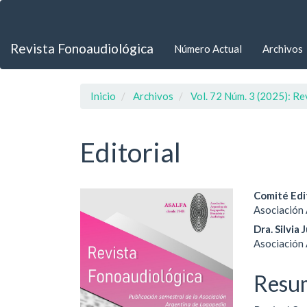
Navegación
principal
Contenido
Revista Fonoaudiológica
Número Actual
Archivos
principal
Barra
lateral
Inicio
Archivos
Vol. 72 Núm. 3 (2025): R
Editorial
Barra
Cont
Comité Edi
Asociación 
lateral
princ
Dra. Silvia 
del
del
Asociación 
artículo
artíc
Resu