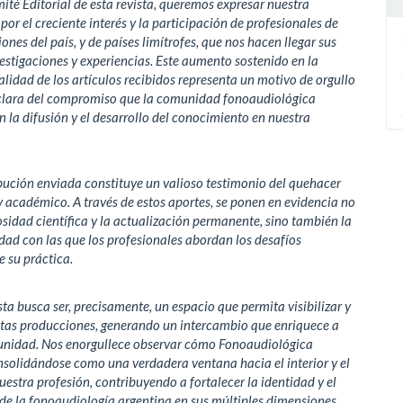
ité Editorial de esta revista, queremos expresar nuestra
por el creciente interés y la participación de profesionales de
iones del país, y de países limítrofes, que nos hacen llegar sus
vestigaciones y experiencias. Este aumento sostenido en la
alidad de los artículos recibidos representa un motivo de orgullo
 clara del compromiso que la comunidad fonoaudiológica
 la difusión y el desarrollo del conocimiento en nuestra
ución enviada constituye un valioso testimonio del quehacer
y académico. A través de estos aportes, se ponen en evidencia no
rosidad científica y la actualización permanente, sino también la
dad con las que los profesionales abordan los desafíos
e su práctica.
sta busca ser, precisamente, un espacio que permita visibilizar y
stas producciones, generando un intercambio que enriquece a
unidad. Nos enorgullece observar cómo Fonoaudiológica
solidándose como una verdadera ventana hacia el interior y el
nuestra profesión, contribuyendo a fortalecer la identidad y el
de la fonoaudiología argentina en sus múltiples dimensiones.