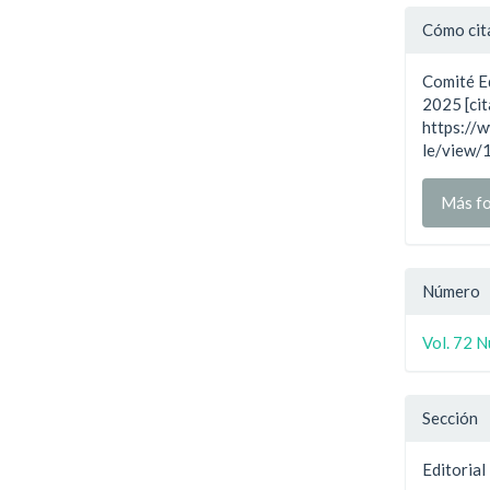
Detal
Cómo cit
del
Comité Ed
artíc
2025 [cit
https://w
le/view/
Más fo
Número
Vol. 72 
Sección
Editorial