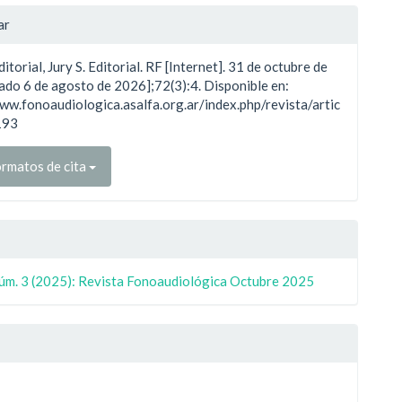
les
ar
itorial, Jury S. Editorial. RF [Internet]. 31 de octubre de
ulo
ado 6 de agosto de 2026];72(3):4. Disponible en:
ww.fonoaudiologica.asalfa.org.ar/index.php/revista/artic
193
rmatos de cita
Núm. 3 (2025): Revista Fonoaudiológica Octubre 2025