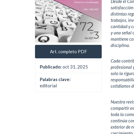
Desde el Com
satisfacción 
distintas reg
trabajos, in
cantidad y c
y una señal
mantiene con
disciplina.
Art. completo PDF
Cada contrib
Publicado:
oct 31, 2025
profesional 
solo la rigu
Palabras clave:
responsabili
editorial
cotidianos d
Nuestra revi
compartir e
toda la com
continúa con
exterior de 
crecimiento 