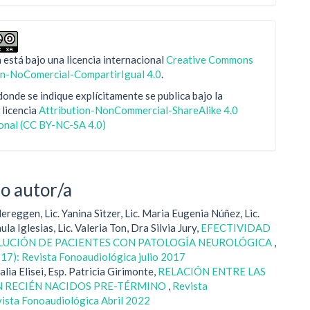
 está bajo una licencia internacional
Creative Commons
ón-NoComercial-CompartirIgual 4.0
.
onde se indique explícitamente se publica bajo la
 licencia
Attribution-NonCommercial-ShareAlike 4.0
ional (CC BY-NC-SA 4.0)
mo autor/a
reggen, Lic. Yanina Sitzer, Lic. Maria Eugenia Núñez, Lic.
la Iglesias, Lic. Valeria Ton, Dra Silvia Jury,
EFECTIVIDAD
LUCIÓN DE PACIENTES CON PATOLOGÍA NEUROLÓGICA
,
017): Revista Fonoaudiológica julio 2017
alia Elisei, Esp. Patricia Girimonte,
RELACIÓN ENTRE LAS
N RECIÉN NACIDOS PRE-TÉRMINO
,
Revista
vista Fonoaudiológica Abril 2022