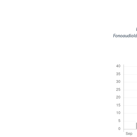
COMIT
Revista
Fonoaudioló
Descargas