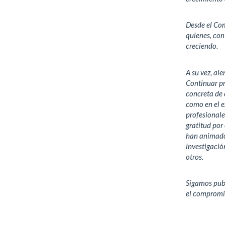
Desde el Co
quienes, con
creciendo.
A su vez, al
Continuar p
concreta de c
como en el e
profesionale
gratitud por
han animado,
investigació
otros.
Sigamos publ
el compromis