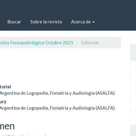
Buscar
Sobre la revista
Acerca de
evista Fonoaudiológica Octubre 2025
Editorial
enido
torial
Argentina de Logopedia, Foniatría y Audiología (ASALFA)
ipal
Jury
Argentina de Logopedia, Foniatría y Audiología (ASALFA)
ulo
men