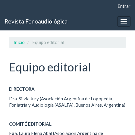
Navegación
Entrar
principal
Contenido
Revista Fonoaudiológica
principal
Togg
Barra
navig
lateral
Inicio
Equipo editorial
Equipo editorial
DIRECTORA
Dra. Silvia Jury (Asociación Argentina de Logopedia,
Foniatría y Audiología (ASALFA), Buenos Aires, Argentina)
COMITÉ EDITORIAL
Fga. Laura Elena Abal (Asociación Argentina de