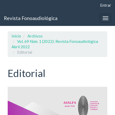
Navegación
Entrar
principal
Contenido
Revista Fonoaudiológica
principal
Togg
Barra
navig
lateral
Inicio
Archivos
Vol. 69 Núm. 1 (2022): Revista Fonoaudiológica
Abril 2022
Editorial
Editorial
Barra
lateral
del