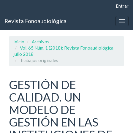
Navegación
Entrar
principal
Contenido
Revista Fonoaudiológica
principal
Togg
Barra
navig
lateral
Inicio
Archivos
Vol. 65 Núm. 1 (2018): Revista Fonoaudiológica
julio 2018
Trabajos originales
GESTIÓN DE
CALIDAD. UN
MODELO DE
GESTIÓN EN LAS