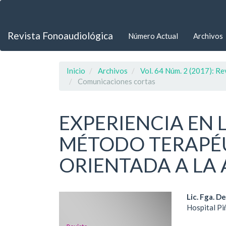
Navegación
principal
Contenido
Revista Fonoaudiológica
Número Actual
Archivos
principal
Barra
lateral
Inicio
Archivos
Vol. 64 Núm. 2 (2017): R
Comunicaciones cortas
EXPERIENCIA EN 
MÉTODO TERAPÉU
ORIENTADA A LA 
Barra
Cont
Lic. Fga. 
Hospital Pi
lateral
princ