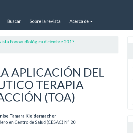
Buscar
Sobre la revista
Acerca de
evista Fonoaudiológica diciembre 2017
LA APLICACIÓN DEL
TICO TERAPIA
ACCIÓN (TOA)
enido
Denise Tamara Kleidermacher
ñero en Centro de Salud (CESAC) N° 20
ipal