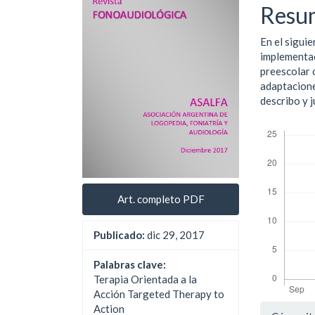
del
del
Resu
artículo
artíc
En el siguie
implementac
preescolar 
adaptacione
describo y j
Descargas
Art. completo PDF
Publicado:
dic 29, 2017
Palabras clave:
Terapia Orientada a la
Acción Targeted Therapy to
Detal
Action