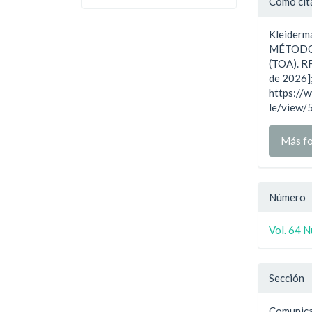
Cómo cit
del
Kleider
artíc
MÉTODO
(TOA). RF
de 2026];
https://w
le/view/
Más fo
Número
Vol. 64 
Sección
Comunica